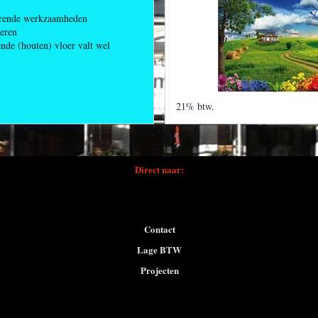
horende werkzaamheden
oeren
nde (houten) vloer valt wel
21% btw.
Direct naar:
Contact
Lage BTW
Projecten