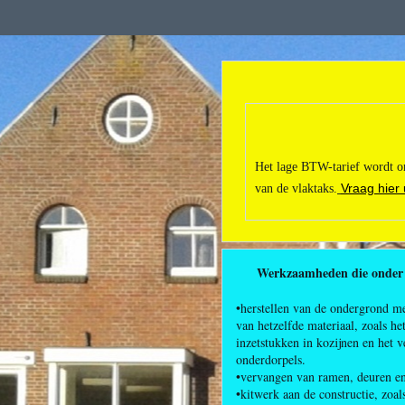
Het lage BTW-tarief wordt on
Vraag hier 
van de vlaktaks.
Werkzaamheden die onder h
•herstellen van de ondergrond m
van hetzelfde materiaal, zoals h
inzetstukken in kozijnen en het 
onderdorpels.
•vervangen van ramen, deuren en
•kitwerk aan de constructie, zoal