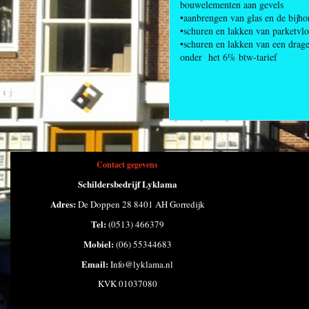
bouwelementen aan gevels
•aanbrengen van glas en de bij
•schuren en lakken van parketvl
•schuren en lakken van een drage
onder het 6% btw-tarief
Contact gegevens
Schildersbedrijf Lyklama
Adres:
De Doppen 28 8401 AH Gorredijk
Tel:
(0513) 466379
Mobiel:
(06) 55344683
Email:
Info@lyklama.nl
KVK 01037080