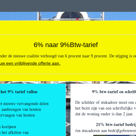
6% naar 9%Btw-tarief
der de nieuwe coalitie verhoogd van 6 procent naar 9 procent. De stijging is 
uw een vrijblijvende offerte aan.
et 9% tarief vallen
9% btw-tarief en schrifteli
De schilder of stukadoor moet om d
et nieuwe vervangende delen
het bezit zijn van een schriftelijke
et aanbrengen van houten
dat de woning ouder is dan 2 jaar.
vervangen van houten
21% btw-tarief bedrijf
 kozijnen
/en stucadoren aan bedrijfgebouwen 
s het afkitten van